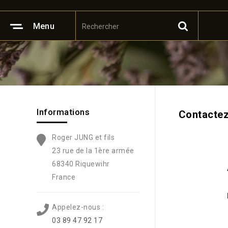
Menu
Informations
Contacte
Roger JUNG et fils
23 rue de la 1ère armée
68340 Riquewihr
France
Appelez-nous :
03 89 47 92 17