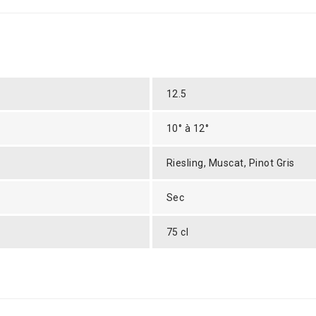
12.5
10° à 12°
Riesling, Muscat, Pinot Gris
Sec
75 cl